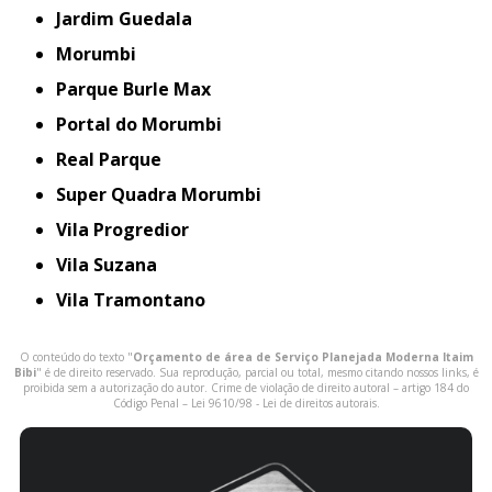
Jardim Guedala
Morumbi
Parque Burle Max
Portal do Morumbi
Real Parque
Super Quadra Morumbi
Vila Progredior
Vila Suzana
Vila Tramontano
O conteúdo do texto "
Orçamento de área de Serviço Planejada Moderna Itaim
Bibi
" é de direito reservado. Sua reprodução, parcial ou total, mesmo citando nossos links, é
proibida sem a autorização do autor. Crime de violação de direito autoral – artigo 184 do
Código Penal –
Lei 9610/98 - Lei de direitos autorais
.