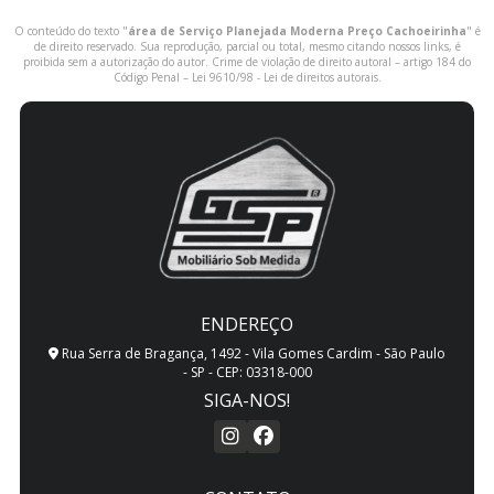
O conteúdo do texto "
área de Serviço Planejada Moderna Preço Cachoeirinha
" é
de direito reservado. Sua reprodução, parcial ou total, mesmo citando nossos links, é
proibida sem a autorização do autor. Crime de violação de direito autoral – artigo 184 do
Código Penal –
Lei 9610/98 - Lei de direitos autorais
.
ENDEREÇO
Rua Serra de Bragança, 1492 - Vila Gomes Cardim - São Paulo
- SP - CEP: 03318-000
SIGA-NOS!