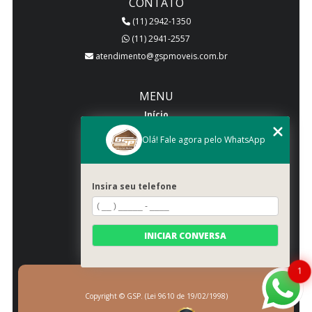
CONTATO
(11) 2942-1350
(11) 2941-2557
atendimento@gspmoveis.com.br
MENU
Início
Quem somos
Olá! Fale agora pelo WhatsApp
Produtos
Blog
Insira seu telefone
Galeria
Categorias
Contato
INICIAR CONVERSA
Mapa do site
1
Copyright © GSP. (Lei 9610 de 19/02/1998)