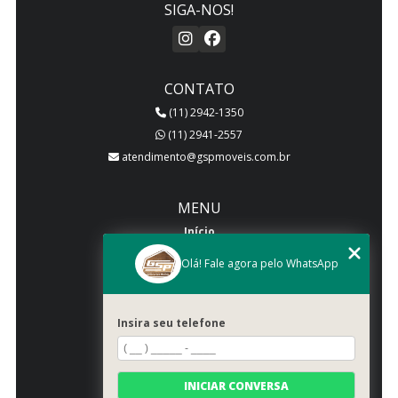
SIGA-NOS!
CONTATO
(11) 2942-1350
(11) 2941-2557
atendimento@gspmoveis.com.br
MENU
Início
Quem somos
Olá! Fale agora pelo WhatsApp
Produtos
Blog
Insira seu telefone
Galeria
Categorias
Contato
INICIAR CONVERSA
Mapa do site