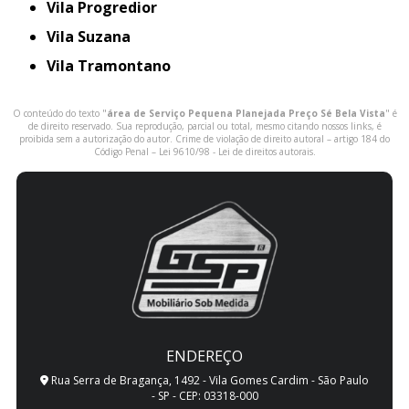
Vila Progredior
Vila Suzana
Vila Tramontano
O conteúdo do texto "
área de Serviço Pequena Planejada Preço Sé Bela Vista
" é
de direito reservado. Sua reprodução, parcial ou total, mesmo citando nossos links, é
proibida sem a autorização do autor. Crime de violação de direito autoral – artigo 184 do
Código Penal –
Lei 9610/98 - Lei de direitos autorais
.
ENDEREÇO
Rua Serra de Bragança, 1492 - Vila Gomes Cardim - São Paulo
- SP - CEP: 03318-000