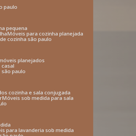
o paulo
nha pequena
lha
móveis para cozinha planejada
 de cozinha são paulo
 móveis planejados
 casal
o são paulo
ados cozinha e sala conjugada
r
móveis sob medida para sala
ulo
edida
eis para lavanderia sob medida
 são paulo