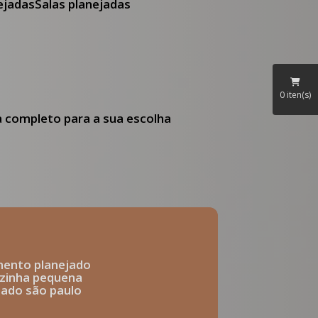
nejadas
Salas planejadas
0
iten(s)
ia completo para a sua escolha
mento planejado
ozinha pequena
ejado são paulo