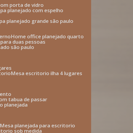
com porta de vidro
upa planejado com espelho
upa planejado grande são paulo
derno
home office planejado quarto
o para duas pessoas
jado são paulo
ugares
torio
mesa escritorio ilha 4 lugares
mento
com tabua de passar
o planejada
mesa planejada para escritorio
ritorio sob medida