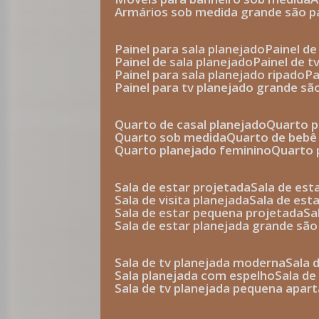
armários sob medida grande são p
painel para sala planejado
painel d
painel de sala planejado
painel de 
painel para sala planejado ripado
p
painel para tv planejado grande sã
quarto de casal planejado
quarto 
quarto sob medida
quarto de bebê
quarto planejado feminino
quarto
sala de estar projetada
sala de es
sala de visita planejada
sala de es
sala de estar pequena projetada
s
sala de estar planejada grande são
sala de tv planejada moderna
sala
sala planejada com espelho
sala d
sala de tv planejada pequena apa