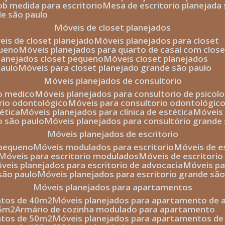
sob medida para escritorio
mesa de escritorio planejada
de são paulo
móveis de closet planejados
veis de closet planejado
móveis planejados para closet
queno
móveis planejados para quarto de casal com close
planejados closet pequeno
móveis closet planejados
paulo
móveis para closet planejado grande são paulo
móveis planejados de consultorio
io medico
móveis planejados para consultorio de psicolo
orio odontológico
móveis para consultorio odontológic
tética
móveis planejados para clínica de estética
móvei
o são paulo
móveis planejados para consultório grande
móveis planejados de escritorio
o pequeno
móveis modulados para escritorio
móveis de 
móveis para escritorio modulados
móveis de escritori
móveis planejados para escritorio de advocacia
móveis p
 são paulo
móveis planejados para escritorio grande sã
móveis planejados para apartamentos
ntos de 40m2
móveis planejados para apartamento de 
35m2
armário de cozinha modulado para apartamento
ntos de 50m2
móveis planejados para apartamentos d