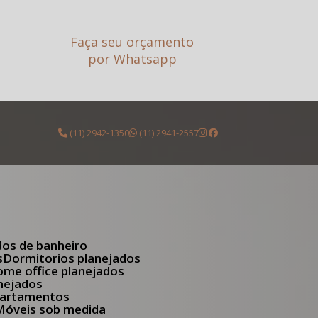
Faça seu orçamento
por Whatsapp
(11) 2942-1350
(11) 2941-2557
dos de banheiro
s
Dormitorios planejados
Home office planejados
anejados
apartamentos
Móveis sob medida