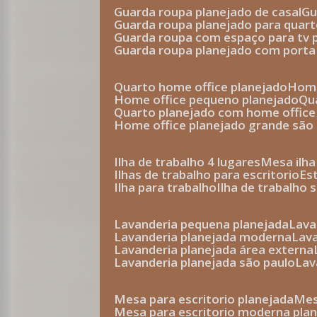
guarda roupa planejado de casal
g
guarda roupa planejado para quar
guarda roupa com espaço para tv 
guarda roupa planejado com porta
quarto home office planejado
hom
home office pequeno planejado
q
quarto planejado com home office
home office planejado grande são
ilha de trabalho 4 lugares
mesa ilh
ilhas de trabalho para escritorio
e
ilha para trabalho
ilha de trabalho 
lavanderia pequena planejada
lav
lavanderia planejada moderna
la
lavanderia planejada área externa
lavanderia planejada são paulo
la
mesa para escritorio planejada
m
mesa para escritorio moderna pla