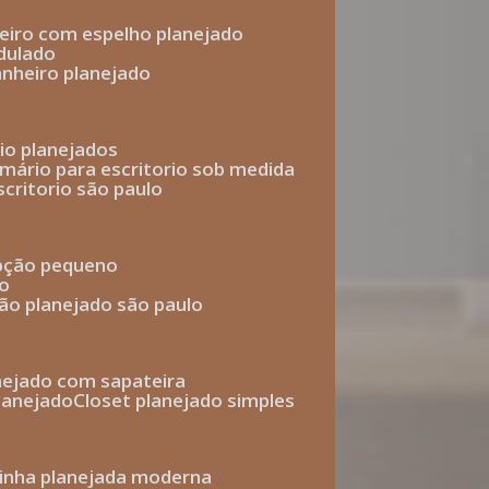
heiro com espelho planejado
dulado
anheiro planejado
rio planejados
armário para escritorio sob medida
scritorio são paulo
epção pequeno
io
ção planejado são paulo
anejado com sapateira
planejado
closet planejado simples
zinha planejada moderna