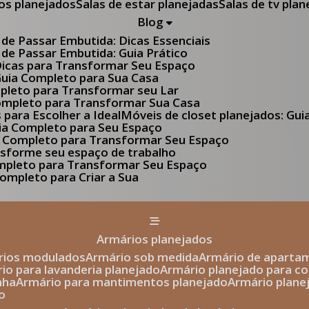
tos planejados
Salas de estar planejadas
Salas de tv pla
Blog
 de Passar Embutida: Dicas Essenciais
 de Passar Embutida: Guia Prático
 Dicas para Transformar Seu Espaço
 Guia Completo para Sua Casa
pleto para Transformar seu Lar
Completo para Transformar Sua Casa
s para Escolher a Ideal
Móveis de closet planejados: Gu
Guia Completo para Seu Espaço
uia Completo para Transformar Seu Espaço
ansforme seu espaço de trabalho
ompleto para Transformar Seu Espaço
ompleto para Criar a Sua
armários planejados
ários modulados
armário sob medida
armário de aparta
rio para lavanderia planejado
armário planejado para c
nha
armário para mantimentos planejado
armário plan
o