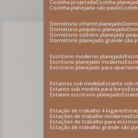
cozinha projetada
cozinha planeja
cozinha planejada são paulo
cozin
dormitorio infantil planejado
dorm
dormitorio pequeno planejado
do
dormitorio solteiro planejado peq
dormitorio planejado grande são 
escritorio moderno planejado
escr
escritorio planejado moderno
escr
escritorio planejado para apartam
estantes sob medida
estante sob 
estante sob medida para livros
est
estante escritorio planejado
estan
estação de trabalho 4 lugares
esta
estações de trabalho modernas
es
estações de trabalho para escritor
estação de trabalho grande são pa