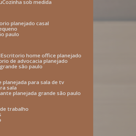
u
cozinha sob medida
torio planejado casal
pequeno
ão paulo
l
escritorio home office planejado
torio de advocacia planejado
o grande são paulo
e planejada para sala de tv
ra sala
tante planejada grande são paulo
a de trabalho
s
o