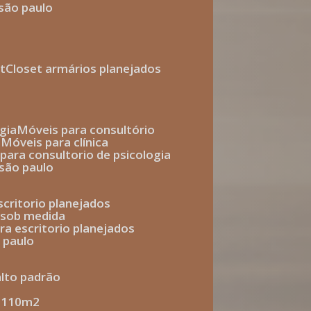
 são paulo
t
closet armários planejados
gia
móveis para consultório
o
móveis para clínica
s para consultorio de psicologia
 são paulo
escritorio planejados
o sob medida
ara escritorio planejados
o paulo
alto padrão
e 110m2