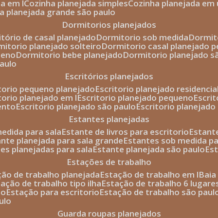
da em l
cozinha planejada simples
cozinha planejada em 
ha planejada grande são paulo
dormitorios planejados
itório de casal planejado
dormitorio sob medida
dormi
rmitorio planejado solteiro
dormitorio casal planejado 
ueno
dormitorio bebe planejado
dormitorio planejado s
paulo
escritórios planejados
itorio pequeno planejado
escritorio planejado residencia
itorio planejado em l
escritorio planejado pequeno
escri
ento
escritorio planejado são paulo
escritorio planejad
estantes planejadas
medida para sala
estante de livros para escritorio
estant
ante planejada para sala grande
estantes sob medida pa
tes planejadas para sala
estante planejada são paulo
es
estações de trabalho
ção de trabalho planejada
estação de trabalho em l
bai
tação de trabalho tipo ilha
estação de trabalho 6 lugare
io
estação para escritorio
estação de trabalho são paul
ulo
guarda roupas planejados