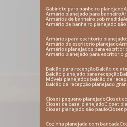
gabinete para banheiro planejado
armário planejado para banheiro
a
armários de banheiro sob medida
armário de banheiro planejado são
armários para escritorio planejado
armário de escritorio planejado
ar
armários planejados para escritori
armário planejado para escritorio
balcão para recepção
balcão de a
balcão planejado para recepção
b
móveis planejados balcão de rece
balcão de recepção planejado gra
closet pequeno planejado
closet 
closet de casal planejado
closet p
closet planejado são paulo
closet
cozinha planejada com bancada
c