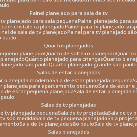
aulo
painel planejado para sala de tv
e tv planejado para sala pequena
painel planejado para s
tv com cristaleira planejado
painel para tv planejado sus
ainel de sala de tv planejado
painel para tv planejado sã
o paulo
quartos planejados
pequeno planejado
quarto de solteiro planejado
quarto 
 planejado
quarto planejado para crianças
quarto plane
 planejado são paulo
quarto planejado grande são paulo
salas de estar planejadas
tar planejada moderna
sala de estar planejada pequena
tar planejada para apartamento pequeno
sala de estar e
ala de estar pequena planejada
sala de estar planejada 
 paulo
salas de tv planejadas
 de tv planejada pequena
sala de tv projetada
sala de tv
e tv sob medida
sala de tv pequena planejada
sala projet
rtamento
sala de tv planejada são paulo
sala de tv plane
salas planejadas