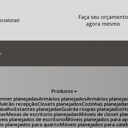
Faça seu orçamento
ialistas!
agora mesmo
m
Produtos
urmet planejadas
Armários planejados
Armários planeja
Balcão recepção
Closets planejados
Cozinhas planejada
abalho
Estantes planejadas
Guarda roupas planejados
das
Mesas de escritorio planejadas
Móveis de closet pl
óveis planejados de escritorio
Móveis planejados para 
eis planejados para quarto
Móveis planejados para sala