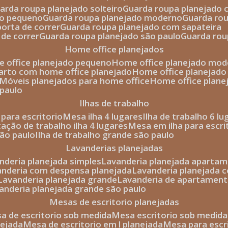
uarda roupa planejado solteiro
guarda roupa planejado 
to pequeno
guarda roupa planejado moderno
guarda ro
porta de correr
guarda roupa planejado com sapateira
 de correr
guarda roupa planejado são paulo
guarda ro
home office planejados
e office planejado pequeno
home office planejado mo
uarto com home office planejado
home office planejad
móveis planejados para home office
home office plane
 paulo
ilhas de trabalho
a para escritorio
mesa ilha 4 lugares
ilha de trabalho 6 l
stação de trabalho ilha 4 lugares
mesa em ilha para escri
são paulo
ilha de trabalho grande são paulo
lavanderias planejadas
anderia planejada simples
lavanderia planejada aparta
vanderia com despensa planejada
lavanderia planejada 
lavanderia planejada grande
lavanderia de apartament
vanderia planejada grande são paulo
mesas de escritorio planejadas
esa de escritorio sob medida
mesa escritorio sob medida
nejada
mesa de escritorio em l planejada
mesa para esc