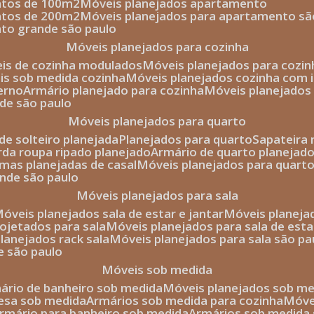
entos de 100m2
móveis planejados apartamento
entos de 200m2
móveis planejados para apartamento sã
nto grande são paulo
móveis planejados para cozinha
eis de cozinha modulados
móveis planejados para cozi
eis sob medida cozinha
móveis planejados cozinha com i
erno
armário planejado para cozinha
móveis planejados
nde são paulo
móveis planejados para quarto
de solteiro planejada
planejados para quarto
sapateira
arda roupa ripado planejado
armário de quarto planejado
amas planejadas de casal
móveis planejados para quart
ande são paulo
móveis planejados para sala
móveis planejados sala de estar e jantar
móveis planej
rojetados para sala
móveis planejados para sala de esta
planejados rack sala
móveis planejados para sala são pa
e são paulo
móveis sob medida
mário de banheiro sob medida
móveis planejados sob m
mesa sob medida
armários sob medida para cozinha
móv
armário para banheiro sob medida
armários sob medida