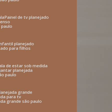
ala
painel de tv planejado
penso
o paulo
infantil planejado
jado para filhos
sala de estar sob medida
 jantar planejada
são paulo
 planejada grande
ada para tv
jada grande são paulo