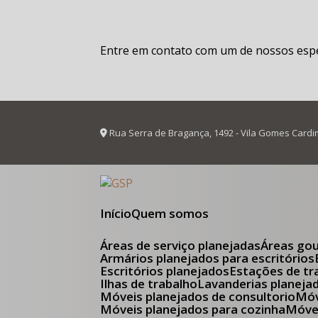
Entre em contato com um de nossos espec
Rua Serra de Bragança, 1492 - Vila Gomes Cardi
Início
Quem somos
Áreas de serviço planejadas
Áreas go
Armários planejados para escritórios
Escritórios planejados
Estações de tr
Ilhas de trabalho
Lavanderias planeja
Móveis planejados de consultorio
M
Móveis planejados para cozinha
Móv