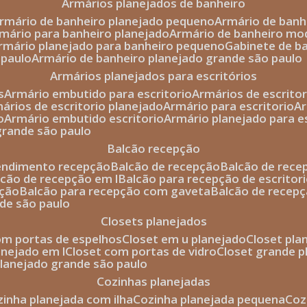
armários planejados de banheiro
armário de banheiro planejado pequeno
armário de ban
rmário para banheiro planejado
armário de banheiro mo
armário planejado para banheiro pequeno
gabinete de b
 paulo
armário de banheiro planejado grande são paulo
armários planejados para escritórios
s
armário embutido para escritorio
armários de escrito
mários de escritorio planejado
armário para escritorio
o
armário embutido escritorio
armário planejado para e
 grande são paulo
balcão recepção
tendimento recepção
balcão de recepção
balcão de rec
alcão de recepção em l
balcão para recepção de escritor
pção
balcão para recepção com gaveta
balcão de recep
nde são paulo
closets planejados
com portas de espelhos
closet em u planejado
closet pl
lanejado em l
closet com portas de vidro
closet grande 
 planejado grande são paulo
cozinhas planejadas
ozinha planejada com ilha
cozinha planejada pequena
co