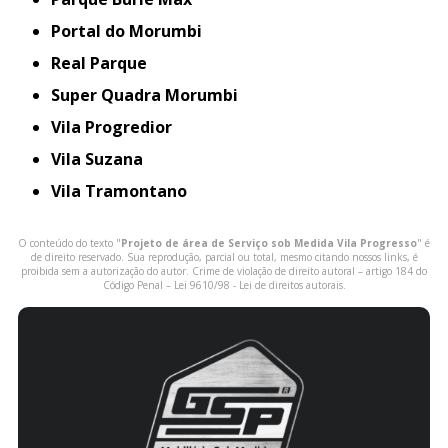
Portal do Morumbi
Real Parque
Super Quadra Morumbi
Vila Progredior
Vila Suzana
Vila Tramontano
O conteúdo do texto "
Projeto de área de Serviço sob Medida Vila Progresso
" é
de direito reservado. Sua reprodução, parcial ou total, mesmo citando nossos links, é
proibida sem a autorização do autor. Crime de violação de direito autoral – artigo 184 do
Código Penal –
Lei 9610/98 - Lei de direitos autorais
.