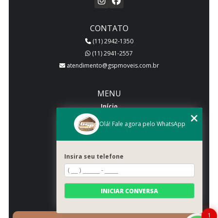
CONTATO
(11) 2942-1350
(11) 2941-2557
atendimento@gspmoveis.com.br
MENU
Início
Quem somos
Olá! Fale agora pelo WhatsApp
Produtos
Blog
Insira seu telefone
Galeria
Categorias
Contato
INICIAR CONVERSA
Mapa do site
1