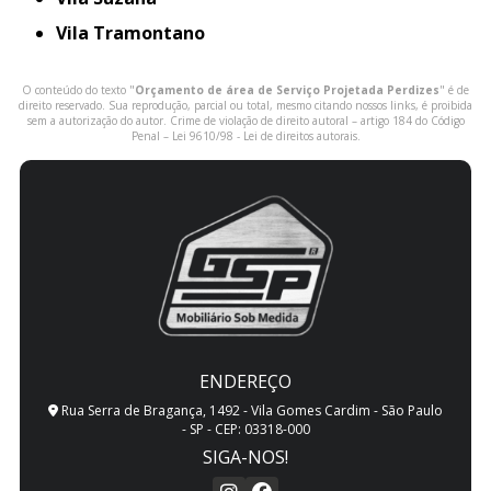
Vila Tramontano
O conteúdo do texto "
Orçamento de área de Serviço Projetada Perdizes
" é de
direito reservado. Sua reprodução, parcial ou total, mesmo citando nossos links, é proibida
sem a autorização do autor. Crime de violação de direito autoral – artigo 184 do Código
Penal –
Lei 9610/98 - Lei de direitos autorais
.
ENDEREÇO
Rua Serra de Bragança, 1492 - Vila Gomes Cardim - São Paulo
- SP - CEP: 03318-000
SIGA-NOS!