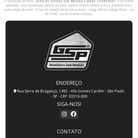
O conteúdo do texto "
área de Serviço sob Medida Cidade Tiradentes
" é de direito
reservado. Sua reprodução, parcial ou total, mesmo citando nossos links, é proibida sem a
autorização do autor. Crime de violação de direito autoral – artigo 184 do Código Penal –
Lei
9610/98 - Lei de direitos autorais
.
ENDEREÇO
Rua Serra de Bragança, 1492 - Vila Gomes Cardim - São Paulo
- SP - CEP: 03318-000
SIGA-NOS!
CONTATO