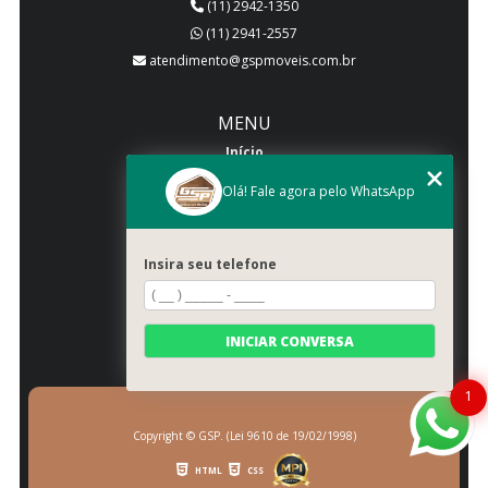
(11) 2942-1350
(11) 2941-2557
atendimento@gspmoveis.com.br
MENU
Início
Quem somos
Olá! Fale agora pelo WhatsApp
Produtos
Blog
Insira seu telefone
Galeria
Categorias
Contato
INICIAR CONVERSA
Mapa do site
1
Copyright © GSP. (Lei 9610 de 19/02/1998)
HTML
CSS