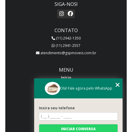
SIGA-NOS!
CONTATO
(11) 2942-1350
(11) 2941-2557
atendimento@gspmoveis.com.br
MENU
Início
Quem somos
Olá! Fale agora pelo WhatsApp
Produtos
Blog
Insira seu telefone
Galeria
Categorias
Contato
INICIAR CONVERSA
Mapa do site