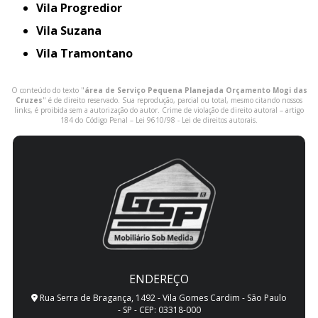
Vila Progredior
Vila Suzana
Vila Tramontano
O conteúdo do texto "
área de Serviço Pequena Planejada Orçamento Mogi das
Cruzes
" é de direito reservado. Sua reprodução, parcial ou total, mesmo citando nossos
links, é proibida sem a autorização do autor. Crime de violação de direito autoral – artigo
184 do Código Penal –
Lei 9610/98 - Lei de direitos autorais
.
ENDEREÇO
Rua Serra de Bragança, 1492 - Vila Gomes Cardim - São Paulo
- SP - CEP: 03318-000