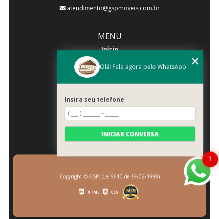
atendimento@gspmoveis.com.br
MENU
Início
Quem somos
Olá! Fale agora pelo WhatsApp
Produtos
Blog
Insira seu telefone
Galeria
Categorias
Contato
INICIAR CONVERSA
Mapa do site
1
Copyright © GSP. (Lei 9610 de 19/02/1998)
HTML
CSS