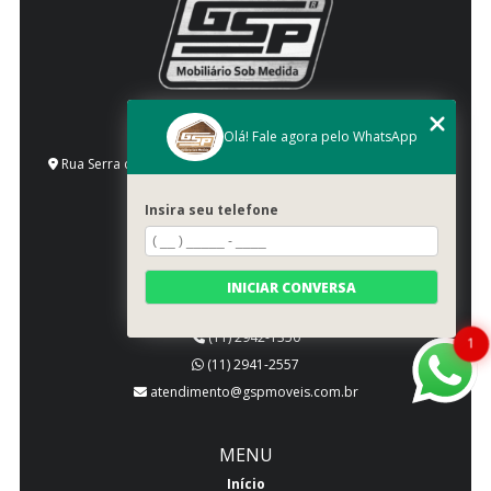
ENDEREÇO
Olá! Fale agora pelo WhatsApp
Rua Serra de Bragança, 1492 - Vila Gomes Cardim - São Paulo
- SP - CEP: 03318-000
SIGA-NOS!
Insira seu telefone
INICIAR CONVERSA
CONTATO
(11) 2942-1350
1
(11) 2941-2557
atendimento@gspmoveis.com.br
MENU
Início