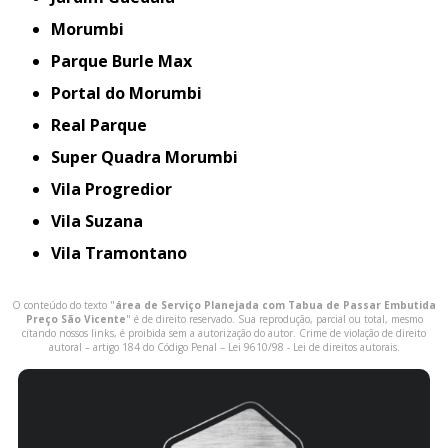
Morumbi
Parque Burle Max
Portal do Morumbi
Real Parque
Super Quadra Morumbi
Vila Progredior
Vila Suzana
Vila Tramontano
O conteúdo do texto "
área de Serviço Planejada com Tabua de Passar Embutida
Preço São Vicente
" é de direito reservado. Sua reprodução, parcial ou total, mesmo
citando nossos links, é proibida sem a autorização do autor. Crime de violação de direito
autoral – artigo 184 do Código Penal –
Lei 9610/98 - Lei de direitos autorais
.