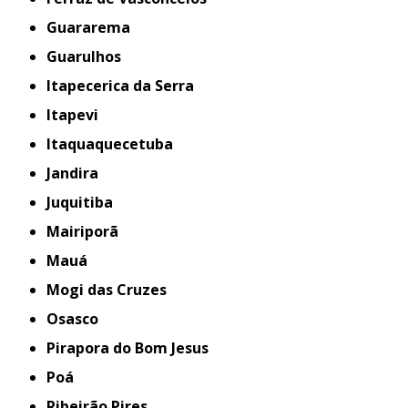
Guararema
Guarulhos
Itapecerica da Serra
Itapevi
Itaquaquecetuba
Jandira
Juquitiba
Mairiporã
Mauá
Mogi das Cruzes
Osasco
Pirapora do Bom Jesus
Poá
Ribeirão Pires