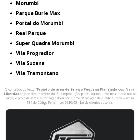
Morumbi
Parque Burle Max
Portal do Morumbi
Real Parque
Super Quadra Morumbi
Vila Progredior
Vila Suzana
Vila Tramontano
O conteúdo do texto "
Projeto de área de Serviço Pequena Planejada com Varal
Liberdade
" é de direito reservado. Sua reprodução, parcial ou total, mesmo citando nossos
links, é proibida sem a autorização do autor. Crime de violação de direito autoral – artigo
184 do Código Penal –
Lei 9610/98 - Lei de direitos autorais
.