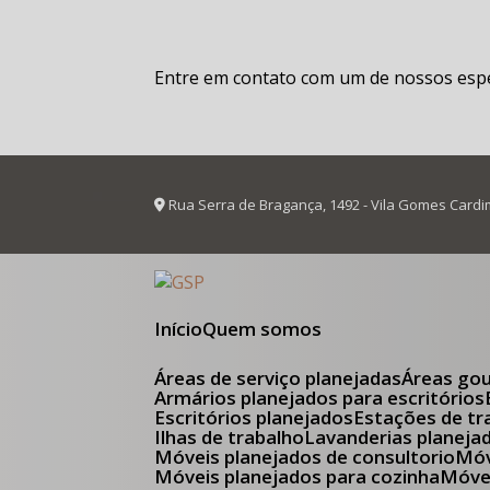
Entre em contato com um de nossos espec
Rua Serra de Bragança, 1492 - Vila Gomes Cardi
Início
Quem somos
Áreas de serviço planejadas
Áreas go
Armários planejados para escritórios
Escritórios planejados
Estações de tr
Ilhas de trabalho
Lavanderias planeja
Móveis planejados de consultorio
M
Móveis planejados para cozinha
Móv