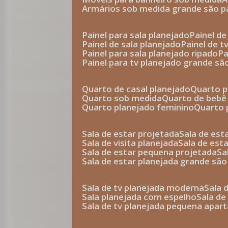
armários sob medida grande são p
painel para sala planejado
painel d
painel de sala planejado
painel de 
painel para sala planejado ripado
p
painel para tv planejado grande sã
quarto de casal planejado
quarto 
quarto sob medida
quarto de bebê
quarto planejado feminino
quarto
sala de estar projetada
sala de es
sala de visita planejada
sala de es
sala de estar pequena projetada
s
sala de estar planejada grande são
sala de tv planejada moderna
sala
sala planejada com espelho
sala d
sala de tv planejada pequena apa