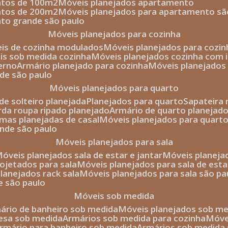
entos de 100m2
móveis planejados apartamento
entos de 200m2
móveis planejados para apartamento sã
nto grande são paulo
móveis planejados para cozinha
eis de cozinha modulados
móveis planejados para cozi
eis sob medida cozinha
móveis planejados cozinha com i
erno
armário planejado para cozinha
móveis planejados
nde são paulo
móveis planejados para quarto
de solteiro planejada
planejados para quarto
sapateira
arda roupa ripado planejado
armário de quarto planejado
amas planejadas de casal
móveis planejados para quart
ande são paulo
móveis planejados para sala
móveis planejados sala de estar e jantar
móveis planej
rojetados para sala
móveis planejados para sala de esta
planejados rack sala
móveis planejados para sala são pa
e são paulo
móveis sob medida
mário de banheiro sob medida
móveis planejados sob m
mesa sob medida
armários sob medida para cozinha
móv
armário para banheiro sob medida
armários sob medida