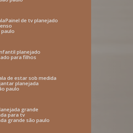
ala
painel de tv planejado
penso
o paulo
infantil planejado
jado para filhos
sala de estar sob medida
 jantar planejada
são paulo
 planejada grande
ada para tv
jada grande são paulo