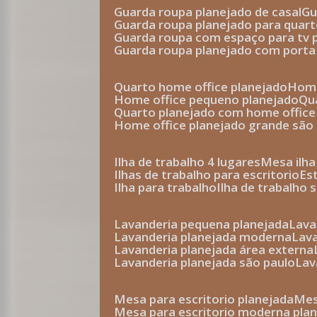
guarda roupa planejado de casal
g
guarda roupa planejado para quar
guarda roupa com espaço para tv 
guarda roupa planejado com porta
quarto home office planejado
hom
home office pequeno planejado
q
quarto planejado com home office
home office planejado grande são
ilha de trabalho 4 lugares
mesa ilh
ilhas de trabalho para escritorio
e
ilha para trabalho
ilha de trabalho 
lavanderia pequena planejada
lav
lavanderia planejada moderna
la
lavanderia planejada área externa
lavanderia planejada são paulo
la
mesa para escritorio planejada
m
mesa para escritorio moderna pla