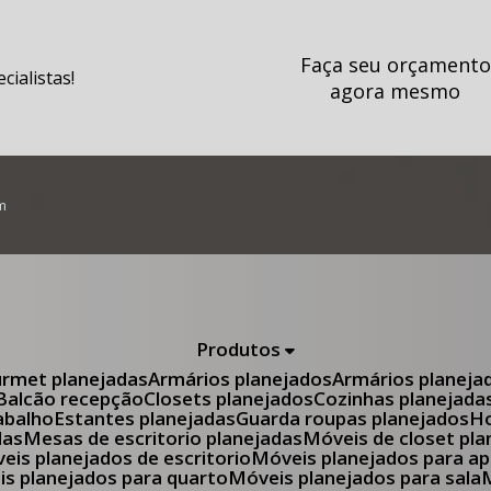
Faça seu orçamento
ialistas!
agora mesmo
m
Produtos
urmet planejadas
Armários planejados
Armários planeja
Balcão recepção
Closets planejados
Cozinhas planejada
abalho
Estantes planejadas
Guarda roupas planejados
das
Mesas de escritorio planejadas
Móveis de closet pl
óveis planejados de escritorio
Móveis planejados para 
eis planejados para quarto
Móveis planejados para sala