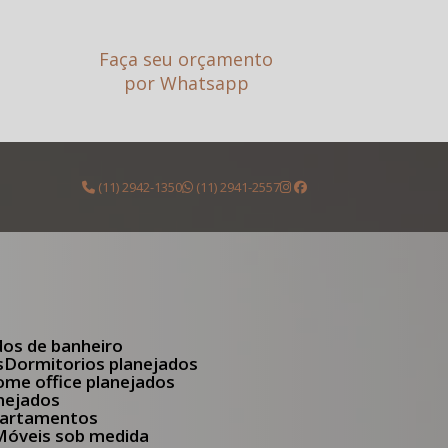
Faça seu orçamento
por Whatsapp
(11) 2942-1350
(11) 2941-2557
dos de banheiro
s
Dormitorios planejados
Home office planejados
anejados
apartamentos
Móveis sob medida