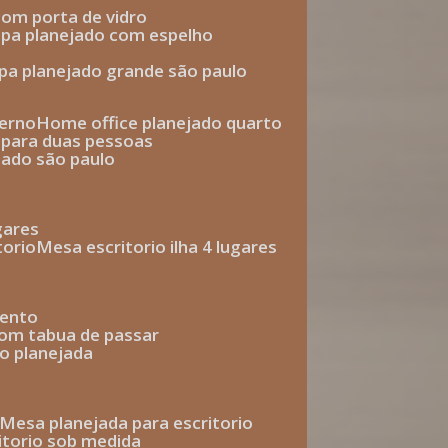
com porta de vidro
upa planejado com espelho
upa planejado grande são paulo
derno
home office planejado quarto
o para duas pessoas
jado são paulo
ugares
torio
mesa escritorio ilha 4 lugares
mento
com tabua de passar
o planejada
mesa planejada para escritorio
ritorio sob medida