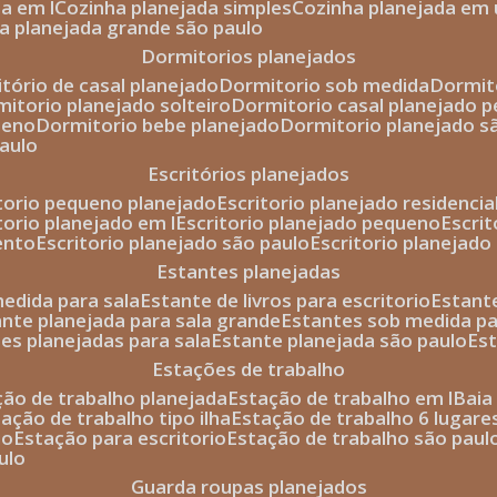
da em l
cozinha planejada simples
cozinha planejada em 
ha planejada grande são paulo
dormitorios planejados
itório de casal planejado
dormitorio sob medida
dormi
rmitorio planejado solteiro
dormitorio casal planejado 
ueno
dormitorio bebe planejado
dormitorio planejado s
paulo
escritórios planejados
itorio pequeno planejado
escritorio planejado residencia
itorio planejado em l
escritorio planejado pequeno
escri
ento
escritorio planejado são paulo
escritorio planejad
estantes planejadas
medida para sala
estante de livros para escritorio
estant
ante planejada para sala grande
estantes sob medida pa
tes planejadas para sala
estante planejada são paulo
es
estações de trabalho
ção de trabalho planejada
estação de trabalho em l
bai
tação de trabalho tipo ilha
estação de trabalho 6 lugare
io
estação para escritorio
estação de trabalho são paul
ulo
guarda roupas planejados