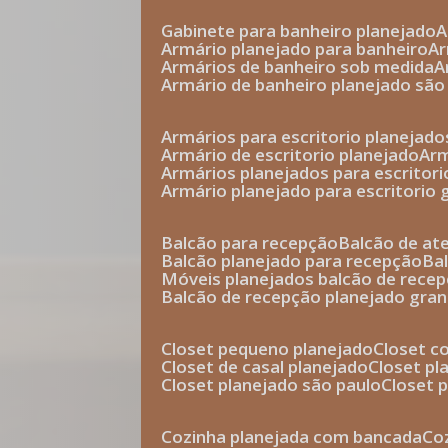
gabinete para banheiro planejado
armário planejado para banheiro
a
armários de banheiro sob medida
armário de banheiro planejado são
armários para escritorio planejado
armário de escritorio planejado
ar
armários planejados para escritori
armário planejado para escritorio
balcão para recepção
balcão de a
balcão planejado para recepção
b
móveis planejados balcão de rece
balcão de recepção planejado gra
closet pequeno planejado
closet 
closet de casal planejado
closet p
closet planejado são paulo
closet
cozinha planejada com bancada
c