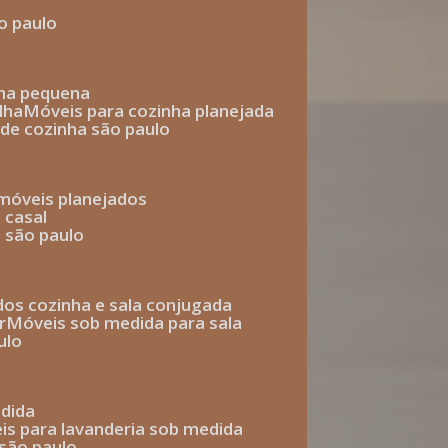
o paulo
nha pequena
lha
móveis para cozinha planejada
 de cozinha são paulo
 móveis planejados
 casal
o são paulo
ados cozinha e sala conjugada
r
móveis sob medida para sala
ulo
edida
eis para lavanderia sob medida
 são paulo