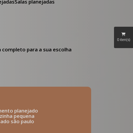
nejadas
Salas planejadas
0
iten(s)
ia completo para a sua escolha
mento planejado
ozinha pequena
ejado são paulo