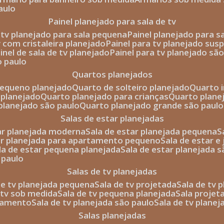
aulo
painel planejado para sala de tv
e tv planejado para sala pequena
painel planejado para s
tv com cristaleira planejado
painel para tv planejado sus
ainel de sala de tv planejado
painel para tv planejado sã
o paulo
quartos planejados
pequeno planejado
quarto de solteiro planejado
quarto 
 planejado
quarto planejado para crianças
quarto plane
 planejado são paulo
quarto planejado grande são paulo
salas de estar planejadas
tar planejada moderna
sala de estar planejada pequena
tar planejada para apartamento pequeno
sala de estar e
ala de estar pequena planejada
sala de estar planejada 
 paulo
salas de tv planejadas
 de tv planejada pequena
sala de tv projetada
sala de tv
e tv sob medida
sala de tv pequena planejada
sala projet
rtamento
sala de tv planejada são paulo
sala de tv plane
salas planejadas