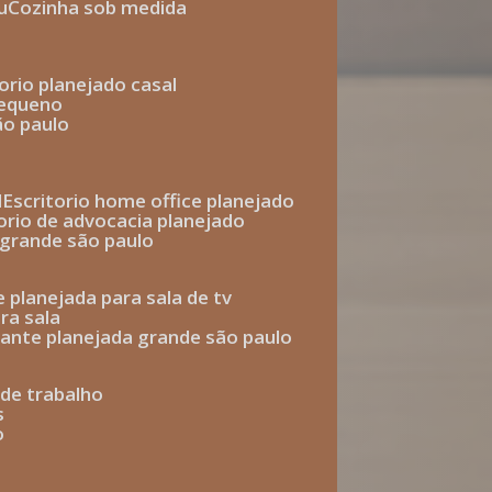
u
cozinha sob medida
torio planejado casal
pequeno
ão paulo
l
escritorio home office planejado
torio de advocacia planejado
o grande são paulo
e planejada para sala de tv
ra sala
tante planejada grande são paulo
a de trabalho
s
o