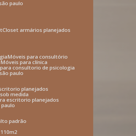
 são paulo
t
closet armários planejados
gia
móveis para consultório
o
móveis para clínica
s para consultorio de psicologia
 são paulo
escritorio planejados
o sob medida
ara escritorio planejados
o paulo
alto padrão
e 110m2