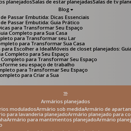
tos planejados
Salas de estar planejadas
Salas de tv pla
Blog
 de Passar Embutida: Dicas Essenciais
 de Passar Embutida: Guia Prático
 Dicas para Transformar Seu Espaço
 Guia Completo para Sua Casa
pleto para Transformar seu Lar
Completo para Transformar Sua Casa
s para Escolher a Ideal
Móveis de closet planejados: Gu
Guia Completo para Seu Espaço
uia Completo para Transformar Seu Espaço
ansforme seu espaço de trabalho
ompleto para Transformar Seu Espaço
ompleto para Criar a Sua
armários planejados
ários modulados
armário sob medida
armário de aparta
rio para lavanderia planejado
armário planejado para c
nha
armário para mantimentos planejado
armário plan
o