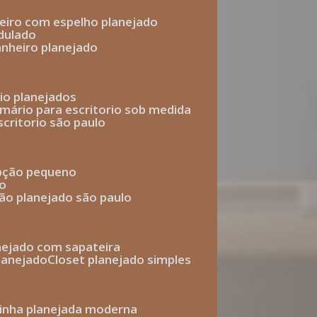
heiro com espelho planejado
dulado
anheiro planejado
rio planejados
armário para escritorio sob medida
scritorio são paulo
epção pequeno
io
ção planejado são paulo
anejado com sapateira
planejado
closet planejado simples
zinha planejada moderna