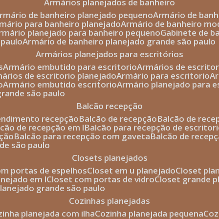
armários planejados de banheiro
armário de banheiro planejado pequeno
armário de ban
rmário para banheiro planejado
armário de banheiro mo
armário planejado para banheiro pequeno
gabinete de b
 paulo
armário de banheiro planejado grande são paulo
armários planejados para escritórios
s
armário embutido para escritorio
armários de escrito
mários de escritorio planejado
armário para escritorio
o
armário embutido escritorio
armário planejado para e
 grande são paulo
balcão recepção
tendimento recepção
balcão de recepção
balcão de rec
alcão de recepção em l
balcão para recepção de escritor
pção
balcão para recepção com gaveta
balcão de recep
nde são paulo
closets planejados
com portas de espelhos
closet em u planejado
closet pl
lanejado em l
closet com portas de vidro
closet grande 
 planejado grande são paulo
cozinhas planejadas
ozinha planejada com ilha
cozinha planejada pequena
co