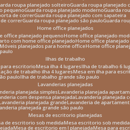
uarda roupa planejado solteiro
guarda roupa planejado 
to pequeno
guarda roupa planejado moderno
guarda ro
porta de correr
guarda roupa planejado com sapateira
 de correr
guarda roupa planejado são paulo
guarda ro
home office planejados
e office planejado pequeno
home office planejado mo
uarto com home office planejado
home office planejad
móveis planejados para home office
home office plane
 paulo
ilhas de trabalho
a para escritorio
mesa ilha 4 lugares
ilha de trabalho 6 l
stação de trabalho ilha 4 lugares
mesa em ilha para escri
são paulo
ilha de trabalho grande são paulo
lavanderias planejadas
anderia planejada simples
lavanderia planejada aparta
vanderia com despensa planejada
lavanderia planejada 
lavanderia planejada grande
lavanderia de apartament
vanderia planejada grande são paulo
mesas de escritorio planejadas
esa de escritorio sob medida
mesa escritorio sob medida
nejada
mesa de escritorio em l planejada
mesa para esc