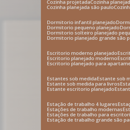
cozinha projetada
cozinha planeja
cozinha planejada são paulo
cozin
dormitorio infantil planejado
dorm
dormitorio pequeno planejado
do
dormitorio solteiro planejado peq
dormitorio planejado grande são 
escritorio moderno planejado
escr
escritorio planejado moderno
escr
escritorio planejado para apartam
estantes sob medida
estante sob 
estante sob medida para livros
est
estante escritorio planejado
estan
estação de trabalho 4 lugares
esta
estações de trabalho modernas
es
estações de trabalho para escritor
estação de trabalho grande são pa