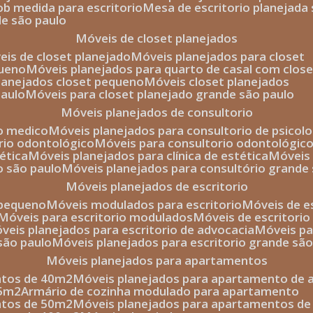
sob medida para escritorio
mesa de escritorio planejada
de são paulo
móveis de closet planejados
veis de closet planejado
móveis planejados para closet
queno
móveis planejados para quarto de casal com close
planejados closet pequeno
móveis closet planejados
paulo
móveis para closet planejado grande são paulo
móveis planejados de consultorio
io medico
móveis planejados para consultorio de psicolo
orio odontológico
móveis para consultorio odontológic
tética
móveis planejados para clínica de estética
móvei
o são paulo
móveis planejados para consultório grande
móveis planejados de escritorio
o pequeno
móveis modulados para escritorio
móveis de 
móveis para escritorio modulados
móveis de escritori
móveis planejados para escritorio de advocacia
móveis p
 são paulo
móveis planejados para escritorio grande sã
móveis planejados para apartamentos
ntos de 40m2
móveis planejados para apartamento de 
35m2
armário de cozinha modulado para apartamento
ntos de 50m2
móveis planejados para apartamentos d