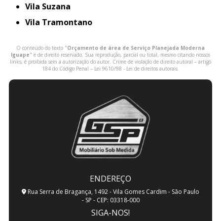
Vila Suzana
Vila Tramontano
O conteúdo do texto "
Orçamento de área de Serviço Planejada Moderna
Iguape
" é de direito reservado. Sua reprodução, parcial ou total, mesmo citando nossos
links, é proibida sem a autorização do autor. Crime de violação de direito autoral – artigo
184 do Código Penal –
Lei 9610/98 - Lei de direitos autorais
.
ENDEREÇO
Rua Serra de Bragança, 1492 - Vila Gomes Cardim - São Paulo
- SP - CEP: 03318-000
SIGA-NOS!