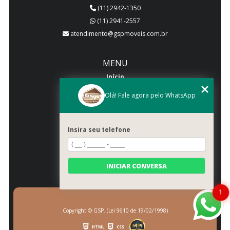
(11) 2942-1350
(11) 2941-2557
atendimento@gspmoveis.com.br
MENU
Início
Quem somos
Olá! Fale agora pelo WhatsApp
Produtos
Blog
Insira seu telefone
Galeria
Categorias
Contato
INICIAR CONVERSA
Mapa do site
1
Copyright © GSP. (Lei 9610 de 19/02/1998)
HTML
CSS