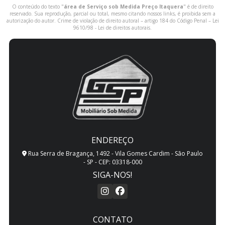
O conteúdo do texto "
área de Serviço sob Medida Preço Itaquera
" é de direito
reservado. Sua reprodução, parcial ou total, mesmo citando nossos links, é proibida sem a
autorização do autor. Crime de violação de direito autoral – artigo 184 do Código Penal –
Lei
9610/98 - Lei de direitos autorais
.
ENDEREÇO
Rua Serra de Bragança, 1492 - Vila Gomes Cardim - São Paulo
- SP - CEP: 03318-000
SIGA-NOS!
CONTATO